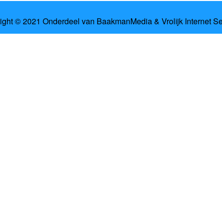
ight © 2021 Onderdeel van
BaakmanMedia
&
Vrolijk Internet S